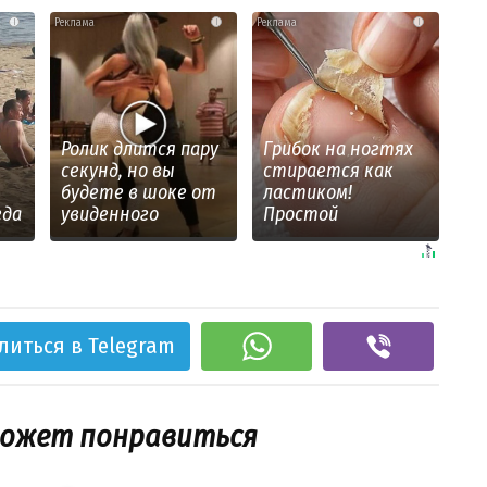
i
i
i
а
Ролик длится пару
Грибок на ногтях
секунд, но вы
стирается как
будете в шоке от
ластиком!
гда
увиденного
Простой
домашний метод
литься в Telegram
может понравиться