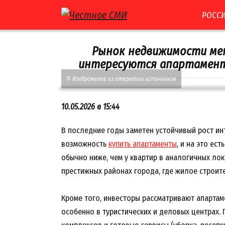
Перейти
РОССИ
к
контенту
Рынок недвижимости мен
интересуются апартамент
© Изображение из открытых источников
10.05.2026 в 15:44
В последние годы заметен устойчивый рост ин
возможность
купить апартаменты
, и на это ес
обычно ниже, чем у квартир в аналогичных ло
престижных районах города, где жилое строит
Кроме того, инвесторы рассматривают апартам
особенно в туристических и деловых центрах.