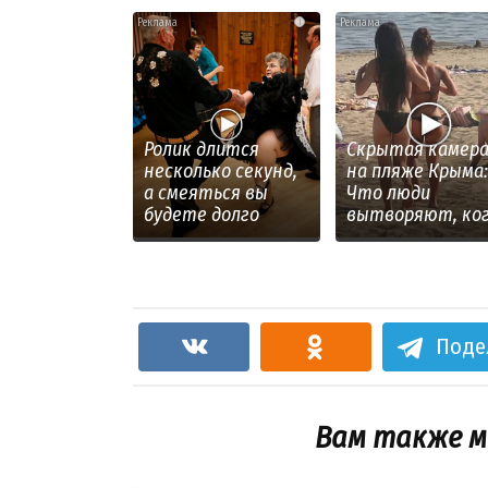
i
Ролик длится
Скрытая камер
несколько секунд,
на пляже Крыма:
а смеяться вы
Что люди
будете долго
вытворяют, ко
их не видят...
Поде
Вам также 