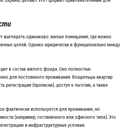
шн, охрана) делают этот формат привлекательным для
сти
ут выглядеть одинаково: жилые помещения, где можно
 личных целей. Однако юридически и функционально между
одит в состав жилого фонда. Оно полностью
ено для постоянного проживания. Владельцы квартир
ь регистрации (прописки), доступ к льготам, а также
ое фактически используется для проживания, но
мости (например, гостиничного или офисного типа). Это
регистрацию и инфраструктурные условия.