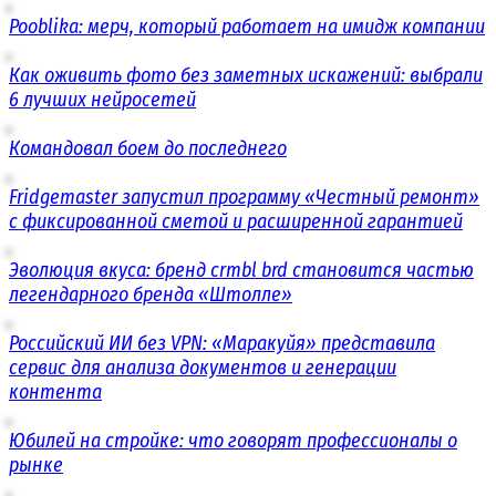
Pooblika: мерч, который работает на имидж компании
Как оживить фото без заметных искажений: выбрали
6 лучших нейросетей
Командовал боем до последнего
Fridgemaster запустил программу «Честный ремонт»
с фиксированной сметой и расширенной гарантией
Эволюция вкуса: бренд crmbl brd становится частью
легендарного бренда «Штолле»
Российский ИИ без VPN: «Маракуйя» представила
сервис для анализа документов и генерации
контента
Юбилей на стройке: что говорят профессионалы о
рынке