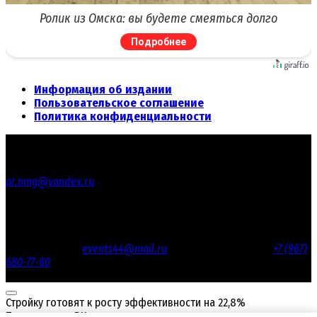
Ролик из Омска: вы будете смеяться долго
Подробнее
Информация об издании
Пользовательское соглашение
Политика конфиденциальности
© 2012 - 2026 «Честное СМИ» - Общественно-политическое
издание
По вопросам сотрудничества обращайтесь по адресу:
pr.nmg@yandex.ru
Реестровая запись СМИ ЭЛ № ФС 77 - 67669 от 10.11.2016 года
выдано Роскомнадзором.
Учредитель: Лебедев Сергей Николаевич / Главный редактор:
Лебедев Сергей Николаевич.
Email редакции
events44@mail.ru
/ Телефон редакции:
+7 (967)
680-77-80
Настоящий ресурс содержит материалы 18+
Стройку готовят к росту эффективности на 22,8%
Поделиться в ВКонтакте