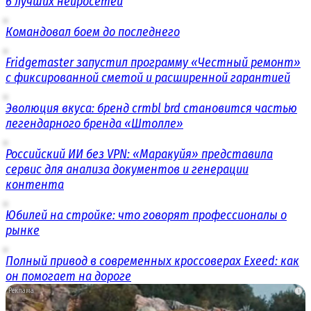
6 лучших нейросетей
Командовал боем до последнего
Fridgemaster запустил программу «Честный ремонт»
с фиксированной сметой и расширенной гарантией
Эволюция вкуса: бренд crmbl brd становится частью
легендарного бренда «Штолле»
Российский ИИ без VPN: «Маракуйя» представила
сервис для анализа документов и генерации
контента
Юбилей на стройке: что говорят профессионалы о
рынке
Полный привод в современных кроссоверах Exeed: как
он помогает на дороге
i