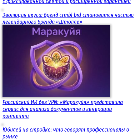
с фиксированной сметой и расширенной гарантией
Эволюция вкуса: бренд crmbl brd становится частью
легендарного бренда «Штолле»
Российский ИИ без VPN: «Маракуйя» представила
сервис для анализа документов и генерации
контента
Юбилей на стройке: что говорят профессионалы о
рынке