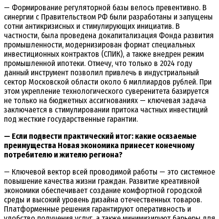
— Формирование регуляторной базы велось превентивно. В
синергии с Правительством РФ были разработаны и запущены
сотни антикризисных и стимулирующих инициатив. В
частности, была проведена докапитализация Фонда развития
промышленности, модернизирован формат специальных
инвестиционных контрактов (СПИК), а также внедрен режим
промышленной ипотеки. Отмечу, что только в 2024 году
данный инструмент позволил привлечь в индустриальный
сектор Московской области около 6 миллиардов рублей. При
этом укрепление технологического суверенитета базируется
не только на бюджетных ассигнованиях — ключевая задача
заключается в стимулировании притока частных инвестиций
под жесткие государственные гарантии.
— Если подвести практический итог: какие осязаемые
преимущества Новая экономика принесет конечному
потребителю и жителю региона?
— Ключевой вектор всей проводимой работы — это системное
повышение качества жизни граждан. Развитие креативной
экономики обеспечивает создание комфортной городской
среды и высокий уровень дизайна отечественных товаров.
Платформенные решения гарантируют оперативность и
удобство получения услуг, а также минимизируют барьеры для