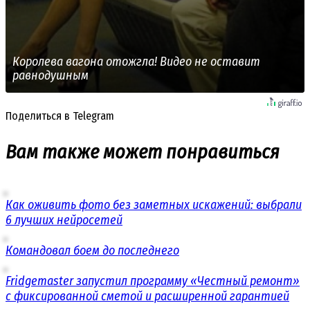
Королева вагона отожгла! Видео не оставит
равнодушным
Поделиться в Telegram
Вам также может понравиться
Как оживить фото без заметных искажений: выбрали
6 лучших нейросетей
Командовал боем до последнего
Fridgemaster запустил программу «Честный ремонт»
с фиксированной сметой и расширенной гарантией