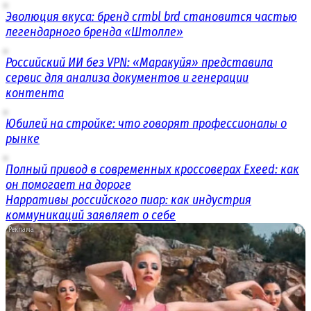
Эволюция вкуса: бренд crmbl brd становится частью
легендарного бренда «Штолле»
Российский ИИ без VPN: «Маракуйя» представила
сервис для анализа документов и генерации
контента
Юбилей на стройке: что говорят профессионалы о
рынке
Полный привод в современных кроссоверах Exeed: как
он помогает на дороге
Нарративы российского пиар: как индустрия
коммуникаций заявляет о себе
i